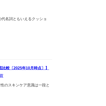
スメの代名詞ともいえるクッショ
較〔2025年10月時点〕】
貨
年、男性のスキンケア意識は一段と