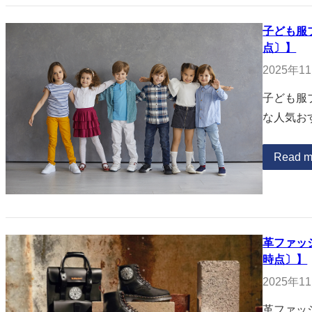
子ども服
点〕】
2025年1
子ども服
な人気お
Read m
革ファッ
時点〕】
2025年1
革ファッ