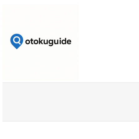
内
容
を
ス
キ
ッ
プ