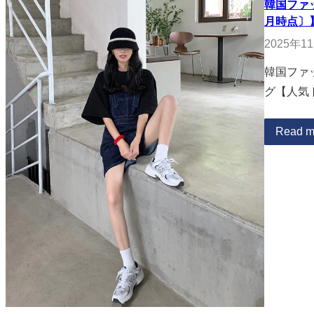
韓国ファ
月時点〕
2025年1
韓国ファ
グ【人気
Read m